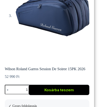
Wilson Roland Garros Session De Soiree 15PK 2026
52 990
Ft
Wilson
Kosárba teszem
Roland
Garros
Session
De
✓ Gyors feldolgozás
Soiree