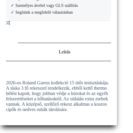
15PK
✓ Személyes átvétel vagy GLS szállítás
2026
✓ Segítünk a megfelelő választásban
mennyiség
Leírás
2026-os Roland Garros kollekció 15 ütős tenisztáskája.
A táska 3 fő rekesszel rendelkezik, ebből kettő thermo
bélést kapott, hogy jobban védje a húrokat és az egyéb
felszereléseket a hőhatásoktól. Az oldalán extra zsebek
vannak. A középső, szellőző rekesz alkalmas a koszos
cipők és nedves ruhák tárolására.