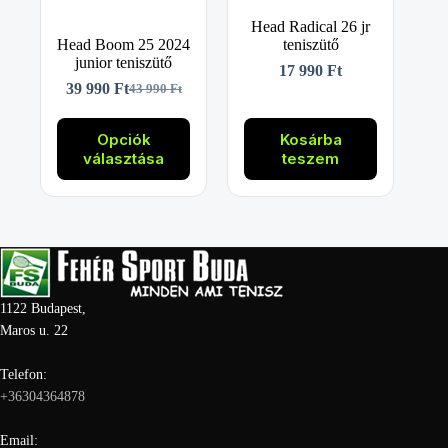
Head Radical 26 jr
Head Boom 25 2024
teniszütő
junior teniszütő
17 990
Ft
39 990
Ft
43 990
Ft
Original
Current
price
price
Ennek
was:
is:
a
Opciók
Kosárba
43
39
terméknek
választása
teszem
990 Ft.
990 Ft.
több
variációja
van.
A
változatok
a
termékoldalon
választhatók
1122 Budapest,
ki
Maros u. 22
Telefon:
+36304364878
Email: