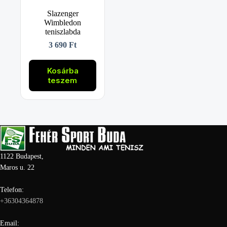
Slazenger
Wimbledon
teniszlabda
3 690
Ft
Kosárba
teszem
1122 Budapest,
Maros u. 22
Telefon:
+36304364878
Email: