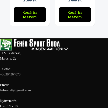
3 500
Ft
5 000
Ft
Kosárba
Kosárba
teszem
teszem
1122 Budapest,
Maros u. 22
Telefon:
+36304364878
Email:
babsonkft@gmail.com
Nyitvatartás:
H - P: 9 - 18