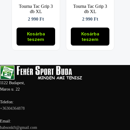
Tourna Tac Grip 3
Tourna Tac Grip 3
db XL
db XL
2 990
Ft
2 990
Ft
Kosárba
Kosárba
teszem
teszem
1122 Budapest,
Maros u. 22
Telefon:
+36304364878
Email:
babsonkft@gmail.com