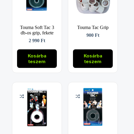
Tourna Soft Tac 3
Tourna Tac Grip
db-os grip, fekete
900
Ft
2 990
Ft
Kosárba
Kosárba
teszem
teszem