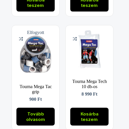
teszem
teszem
Elfogyott
Tourna Mega Tech
Tourna Mega Tac
10 db-os
grip
8 990
Ft
900
Ft
Tovább
Kosárba
olvasom
teszem