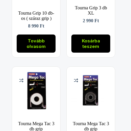
Tourna Grip 3 db
Tourna Grip 10 db-
XL
os ( száraz grip )
2 990
Ft
8 990
Ft
Tovább
Kosárba
olvasom
teszem
Tourna Mega Tac 3
Tourna Mega Tac 3
db grip
db grip