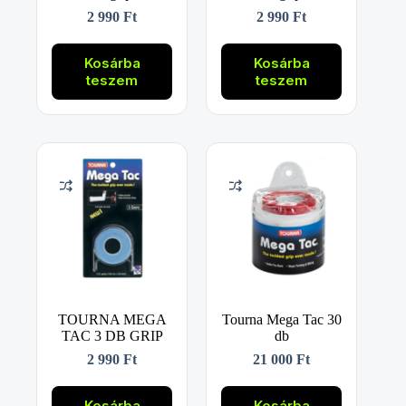
2 990
Ft
2 990
Ft
Kosárba
Kosárba
teszem
teszem
TOURNA MEGA
Tourna Mega Tac 30
TAC 3 DB GRIP
db
2 990
Ft
21 000
Ft
Kosárba
Kosárba