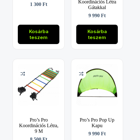
Koordinációs Létra
1 300
Ft
Gátakkal
9 990
Ft
Kosárba
Kosárba
teszem
teszem
Pro’s Pro
Pro’s Pro Pop Up
Koordinációs Létra,
Kapu
9 M
9 990
Ft
8 500
Ft