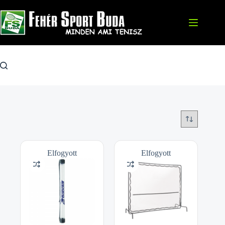
Skip
to
content
Elfogyott
Elfogyott