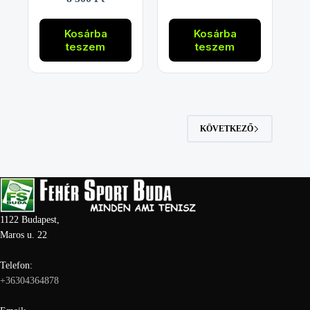
Kosárba
Kosárba
teszem
teszem
KÖVETKEZŐ
1122 Budapest,
Maros u. 22
Telefon:
+36304364878