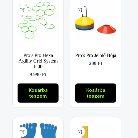
Pro’s Pro Hexa
Pro’s Pro Jelölő Bója
Agility Grid System
200
Ft
6 db
9 990
Ft
Kosárba
Kosárba
teszem
teszem