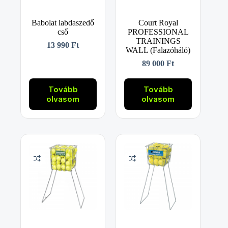
Babolat labdaszedő
Court Royal
cső
PROFESSIONAL
TRAININGS
13 990
Ft
WALL (Falazóháló)
89 000
Ft
Tovább
Tovább
olvasom
olvasom