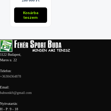
280 000
Ft
Kosárba
teszem
1122 Budapest,
Maros u. 22
Telefon:
+36304364878
Email:
babsonkft@gmail.com
Nyitvatartás:
H - P: 9 - 18