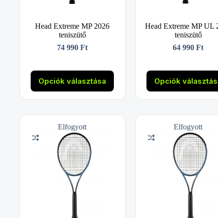
Head Extreme MP 2026
Head Extreme MP UL 
teniszütő
teniszütő
74 990
Ft
64 990
Ft
Ennek
Ennek
a
a
Opciók választása
Opciók választá
terméknek
termékne
több
több
variációja
variációja
van.
van.
A
A
Elfogyott
Elfogyott
változatok
változato
a
a
termékoldalon
termékold
választhatók
választha
ki
ki