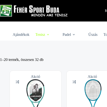
Skip
to
content
K
Ajándékok
Tenisz
Padel
Úszás
To
1–20 termék, összesen 32 db
Akció
Akció