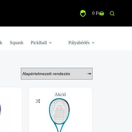
0
Ft
Shopping
cart
ek
Squash
Picklball
Pályabérlés
Akció