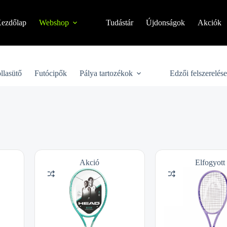
ezdőlap
Webshop
Tudástár
Újdonságok
Akciók
llasütő
Futócipők
Pálya tartozékok
Edzői felszerelés
Akció
Elfogyott