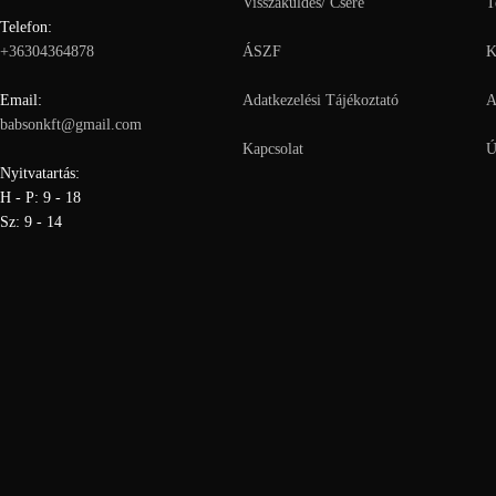
Visszaküldés/ Csere
T
Telefon:
+36304364878
ÁSZF
K
Email:
Adatkezelési Tájékoztató
A
babsonkft@gmail.com
Kapcsolat
Ú
Nyitvatartás:
H - P: 9 - 18
Sz: 9 - 14