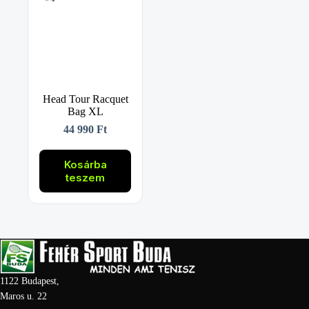
Head Tour Racquet
Bag XL
44 990
Ft
Kosárba
teszem
1122 Budapest,
Maros u. 22