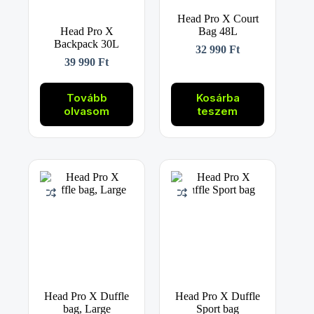
Head Pro X Court
Head Pro X
Bag 48L
Backpack 30L
32 990
Ft
39 990
Ft
Tovább
Kosárba
olvasom
teszem
Head Pro X Duffle
Head Pro X Duffle
bag, Large
Sport bag