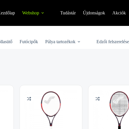
ezdőlap
Webshop
Tudástár
Újdonságok
Akciók
llasütő
Futócipők
Pálya tartozékok
Edzői felszerelés