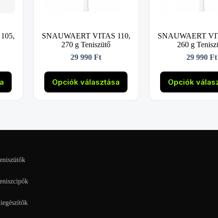
105,
SNAUWAERT VITAS 110,
SNAUWAERT VIT
270 g Teniszütő
260 g Tenisz
29 990
Ft
29 990
Ft
Ennek
Enne
a
a
sa
Opciók választása
Opciók válas
k
terméknek
term
több
több
variációja
variá
van.
van.
A
A
k
változatok
válto
a
a
alon
termékoldalon
termé
tók
választhatók
válas
eniszütők
ki
ki
eniszcipők
iegészítők