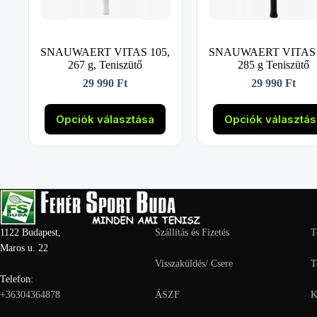
SNAUWAERT VITAS 105,
SNAUWAERT VITAS 
267 g, Teniszütő
285 g Teniszütő
29 990
Ft
29 990
Ft
Ennek
Ennek
a
a
Opciók választása
Opciók választá
terméknek
termékne
több
több
variációja
variációja
van.
van.
A
A
változatok
változato
a
a
termékoldalon
termékold
választhatók
választha
1122 Budapest,
Szállítás és Fizetés
T
ki
ki
Maros u. 22
Visszaküldés/ Csere
T
Telefon:
+36304364878
ÁSZF
K