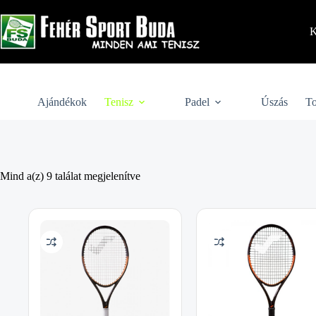
Skip
to
content
K
Ajándékok
Tenisz
Padel
Úszás
To
Mind a(z) 9 találat megjelenítve