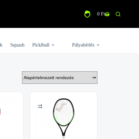
0
Ft
Shopping
cart
ek
Squash
Picklball
Pályabérlés