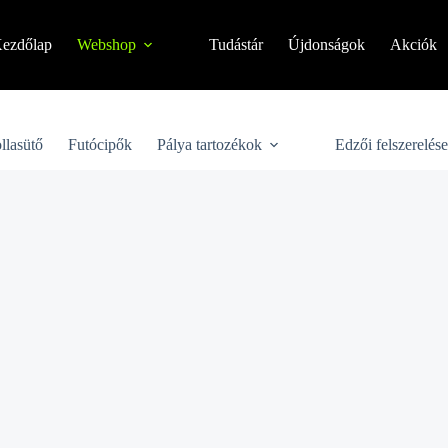
ezdőlap
Webshop
Tudástár
Újdonságok
Akciók
llasütő
Futócipők
Pálya tartozékok
Edzői felszerelés