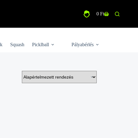
0
Ft
Shopping
cart
ek
Squash
Picklball
Pályabérlés