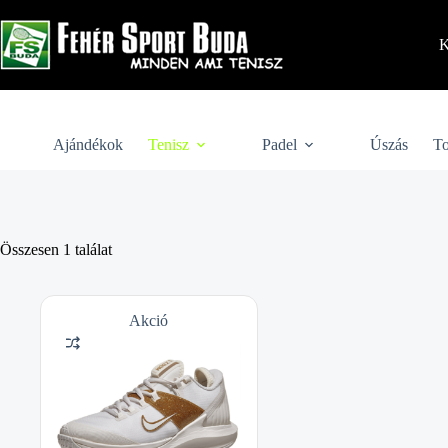
Skip
to
content
K
Ajándékok
Tenisz
Padel
Úszás
To
Összesen 1 találat
Akció