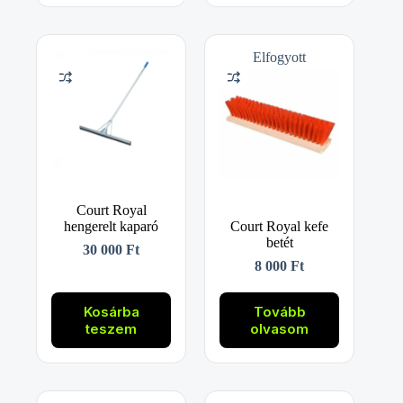
Elfogyott
Court Royal
hengerelt kaparó
Court Royal kefe
betét
30 000
Ft
8 000
Ft
Kosárba
Tovább
teszem
olvasom