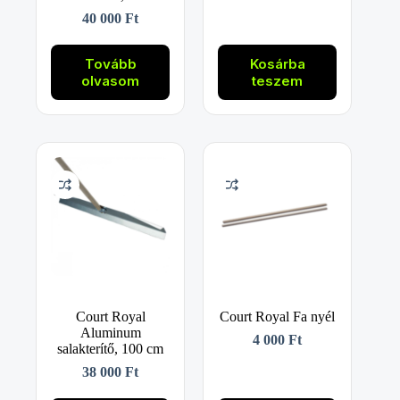
40 000
Ft
Tovább
Kosárba
olvasom
teszem
Court Royal
Court Royal Fa nyél
Aluminum
4 000
Ft
salakterítő, 100 cm
38 000
Ft