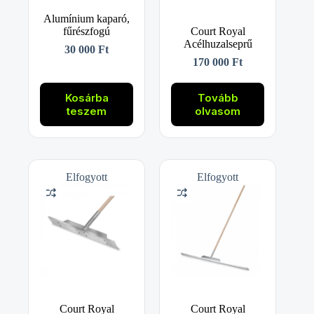
Alumínium kaparó,
fűrészfogú
Court Royal
Acélhuzalseprű
30 000
Ft
170 000
Ft
Kosárba
Tovább
teszem
olvasom
Elfogyott
Elfogyott
Court Royal
Court Royal