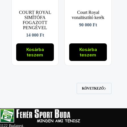
COURT ROYAL
Court Royal
SIMÍTÓFA
vonaltisztító kerék
FOGAZOTT
90 000
Ft
PENGÉVEL
14 000
Ft
Kosárba
Kosárba
teszem
teszem
KÖVETKEZŐ
1122 Budapest,