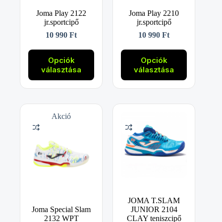
Joma Play 2122
Joma Play 2210
jr.sportcipő
jr.sportcipő
10 990
Ft
10 990
Ft
Ennek
Ennek
a
a
Opciók
Opciók
terméknek
terméknek
választása
választása
több
több
variációja
variációja
van.
van.
A
A
változatok
változatok
Akció
a
a
termékoldalon
termékoldalon
választhatók
választhatók
ki
ki
JOMA T.SLAM
Joma Special Slam
JUNIOR 2104
2132 WPT
CLAY teniszcipő