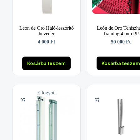
León de Oro Háló-leszorító
León de Oro Teniszh
heveder
Training 4 mm PP
4 000
Ft
50 000
Ft
Kosárba teszem
Kosárba tesze
Elfogyott