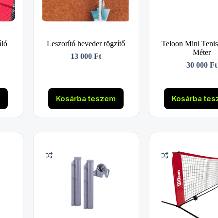
áló
Leszorító heveder rögzítő
Teloon Mini Tenis
Méter
13 000
Ft
30 000
Ft
m
Kosárba teszem
Kosárba te