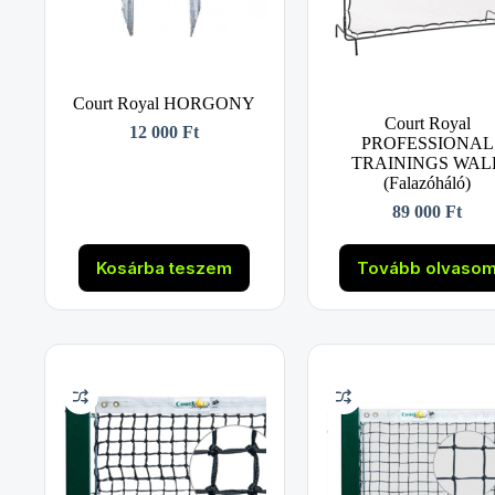
Court Royal HORGONY
Court Royal
12 000
Ft
PROFESSIONAL
TRAININGS WAL
(Falazóháló)
89 000
Ft
Kosárba teszem
Tovább olvaso