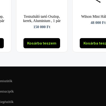
op,
Teniszháló tartó Oszlop,
Wilson Mini Há
pár
kerek, Aluminium , 1 pár
48 000
Ft
150 000
Ft
m
Kosárba teszem
Kosárba te
eniszütők
eniszcipők
iegészítők