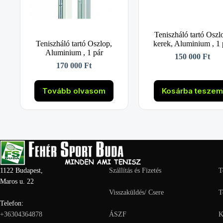
Teniszháló tartó Oszl
Teniszháló tartó Oszlop,
kerek, Aluminium , 1 
Aluminium , 1 pár
150 000
Ft
170 000
Ft
Tovább olvasom
Kosárba tesze
1122 Budapest,
Szállítás és Fizetés
T
Maros u. 22
Visszaküldés/ Csere
T
Telefon:
+36304364878
ÁSZF
K