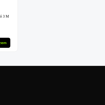
ló 3 M
szem