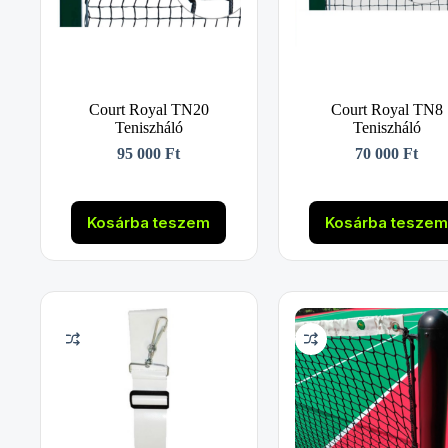
Court Royal TN20
Court Royal TN8
Teniszháló
Teniszháló
95 000
Ft
70 000
Ft
Kosárba teszem
Kosárba tesze