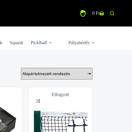
0
Ft
Shopping
cart
ek
Squash
Picklball
Pályabérlés
Elfogyott