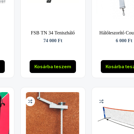
FSB TN 34 Teniszháló
Hálóleszorító Cou
74 000
Ft
6 000
Ft
m
Kosárba teszem
Kosárba te