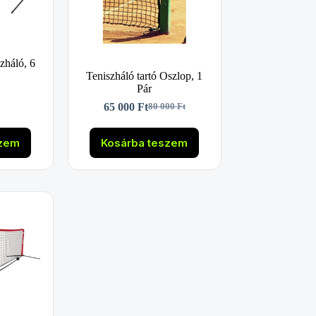
zháló, 6
Teniszháló tartó Oszlop, 1
Pár
65 000
Ft
80 000
Ft
Original
Current
price
price
was:
is:
szem
Kosárba teszem
80
65
000 Ft.
000 Ft.