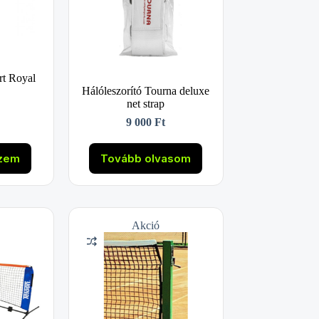
rt Royal
Hálóleszorító Tourna deluxe
net strap
9 000
Ft
szem
Tovább olvasom
Akció