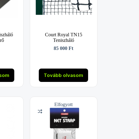
iszháló
Court Royal TN15
rő
Teniszháló
85 000
Ft
asom
Tovább olvasom
Elfogyott