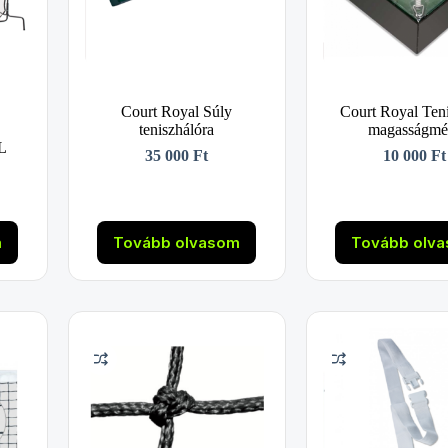
Court Royal Súly
Court Royal Ten
teniszhálóra
magasságmé
L
35 000
Ft
10 000
Ft
m
Tovább olvasom
Tovább olv