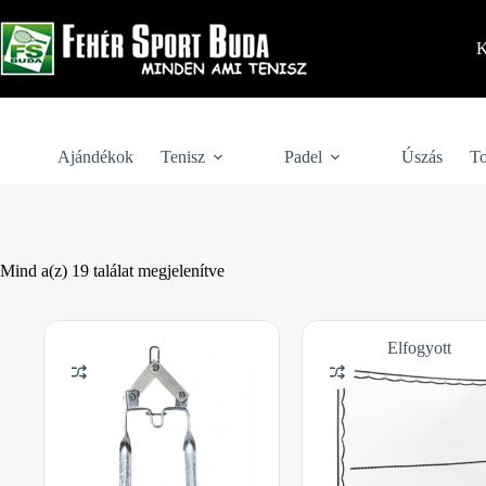
Skip
to
content
K
Ajándékok
Tenisz
Padel
Úszás
To
Mind a(z) 19 találat megjelenítve
Elfogyott