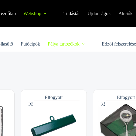
ezdőlap
Webshop
Tudástár
Újdonságok
Akciók
llasütő
Futócipők
Pálya tartozékok
Edzői felszerelés
Elfogyott
Elfogyott