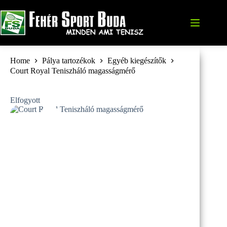
Skip
to
content
Home
Pálya tartozékok
Egyéb kiegészítők
Court Royal Teniszháló magasságmérő
Elfogyott