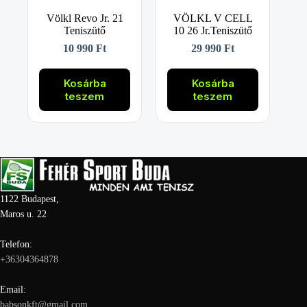
Völkl Revo Jr. 21
VÖLKL V CELL
Teniszütő
10 26 Jr.Teniszütő
10 990
Ft
29 990
Ft
Kosárba
Kosárba
teszem
teszem
1122 Budapest,
Maros u. 22
Telefon:
+36304364878
Email:
babsonkft@gmail.com