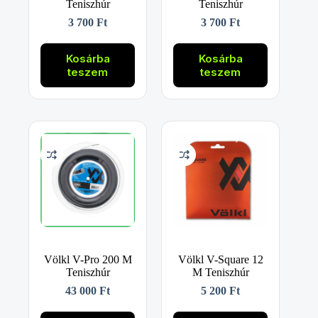
Teniszhúr
Teniszhúr
3 700
Ft
3 700
Ft
Kosárba
Kosárba
teszem
teszem
Völkl V-Pro 200 M
Völkl V-Square 12
Teniszhúr
M Teniszhúr
43 000
Ft
5 200
Ft
Ennek
Ennek