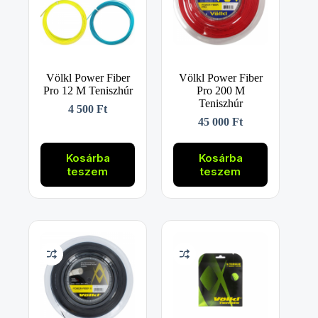
ki
ki
Völkl Power Fiber
Völkl Power Fiber
Pro 12 M Teniszhúr
Pro 200 M
Teniszhúr
4 500
Ft
45 000
Ft
Kosárba
Kosárba
teszem
teszem