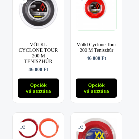
VÖLKL
Völkl Cyclone Tour
CYCLONE TOUR
200 M Teniszhúr
200 M
46 000
Ft
TENISZHÚR
46 000
Ft
Ennek
Ennek
a
a
Opciók
Opciók
terméknek
terméknek
választása
választása
több
több
variációja
variációja
van.
van.
A
A
változatok
változatok
a
a
termékoldalon
termékoldalon
választhatók
választhatók