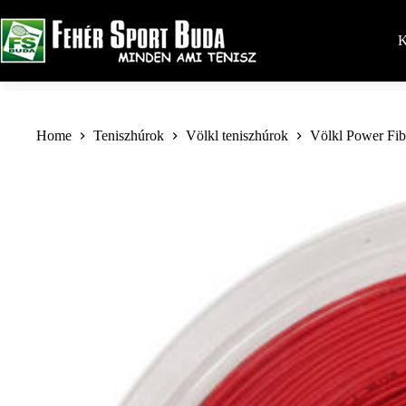
Skip
to
content
K
Home
Teniszhúrok
Völkl teniszhúrok
Völkl Power Fib