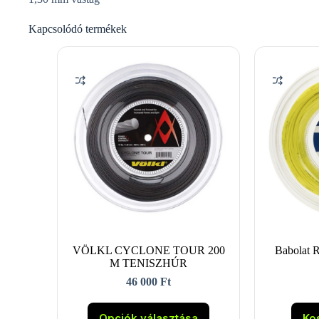
Kapcsolódó termékek
VÖLKL CYCLONE TOUR 200
Babolat 
M TENISZHÚR
46 000
Ft
Ennek
a
Opciók választása
Ko