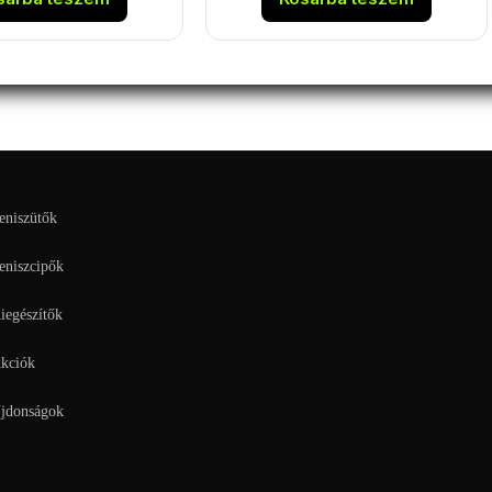
eniszütők
eniszcipők
iegészítők
kciók
jdonságok