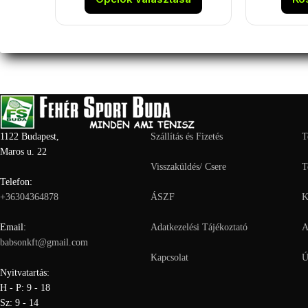
terméknek
több
variációja
van.
A
változatok
a
termékoldalon
választhatók
ki
1122 Budapest,
Szállítás és Fizetés
T
Maros u. 22
Visszaküldés/ Csere
T
Telefon:
+36304364878
ÁSZF
K
Email:
Adatkezelési Tájékoztató
A
babsonkft@gmail.com
Kapcsolat
Ú
Nyitvatartás:
H - P: 9 - 18
Sz: 9 - 14