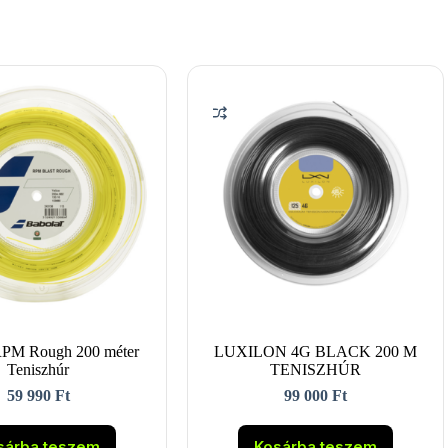
RPM Rough 200 méter
LUXILON 4G BLACK 200 M
Teniszhúr
TENISZHÚR
59 990
Ft
99 000
Ft
sárba teszem
Kosárba teszem