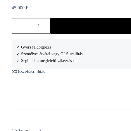
45 000
Ft
Völkl
Power
Fiber
Pro
200
M
✓ Gyors feldolgozás
Teniszhúr
✓ Személyes átvétel vagy GLS szállítás
mennyiség
✓ Segítünk a megfelelő választásban
Összehasonlítás
1,30 mm vastag