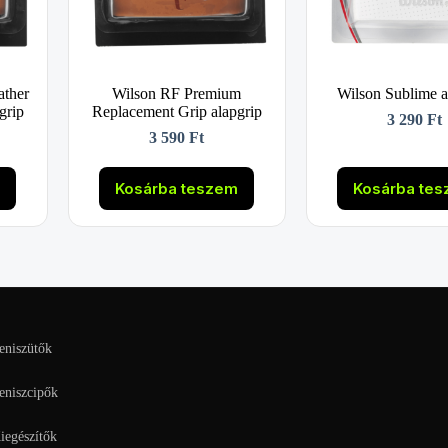
ather
Wilson RF Premium
Wilson Sublime a
grip
Replacement Grip alapgrip
3 290
Ft
3 590
Ft
m
Kosárba teszem
Kosárba te
eniszütők
eniszcipők
iegészítők