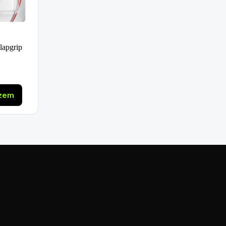
lapgrip
szem