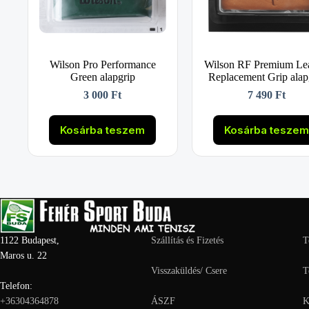
Wilson Pro Performance
Wilson RF Premium Le
Green alapgrip
Replacement Grip alap
3 000
Ft
7 490
Ft
Kosárba teszem
Kosárba tesze
1122 Budapest,
Szállítás és Fizetés
T
Maros u. 22
Visszaküldés/ Csere
T
Telefon:
+36304364878
ÁSZF
K