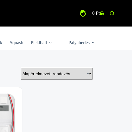
0
Ft
Shopping
cart
ek
Squash
Picklball
Pályabérlés