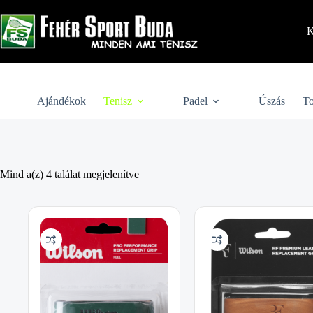
Skip
to
content
K
Ajándékok
Tenisz
Padel
Úszás
To
Mind a(z) 4 találat megjelenítve