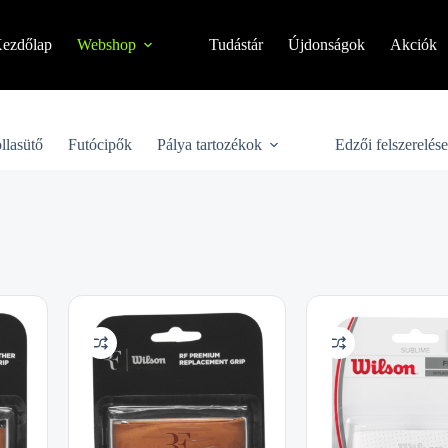
ezdőlap
Webshop
Tudástár
Újdonságok
Akciók
llasütő
Futócipők
Pálya tartozékok
Edzői felszerelés