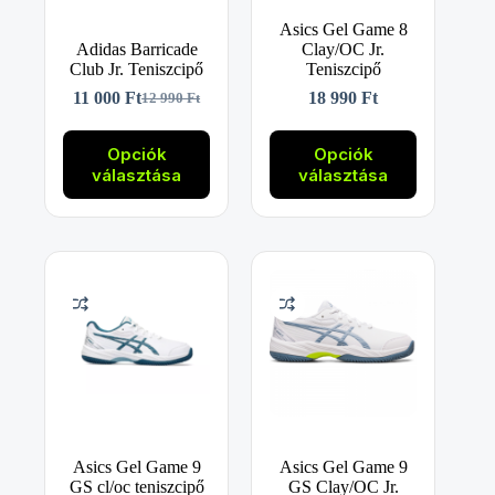
Asics Gel Game 8
Adidas Barricade
Clay/OC Jr.
Club Jr. Teniszcipő
Teniszcipő
11 000
Ft
18 990
Ft
12 990
Ft
Original
Current
price
price
Ennek
Ennek
was:
is:
a
a
Opciók
Opciók
12
11
terméknek
terméknek
választása
választása
990 Ft.
000 Ft.
több
több
variációja
variációja
van.
van.
A
A
változatok
változatok
a
a
termékoldalon
termékoldalon
választhatók
választhatók
ki
ki
Asics Gel Game 9
Asics Gel Game 9
GS cl/oc teniszcipő
GS Clay/OC Jr.