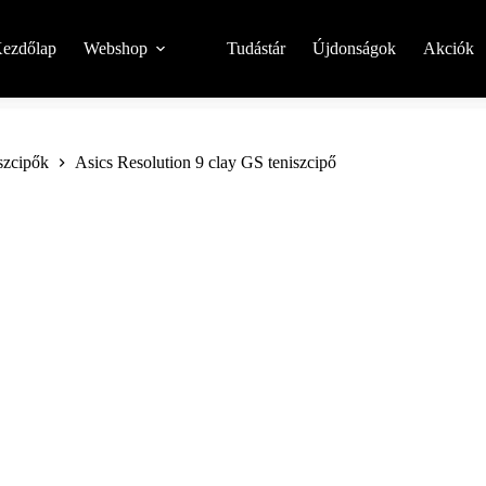
ezdőlap
Webshop
Tudástár
Újdonságok
Akciók
iszcipők
Asics Resolution 9 clay GS teniszcipő