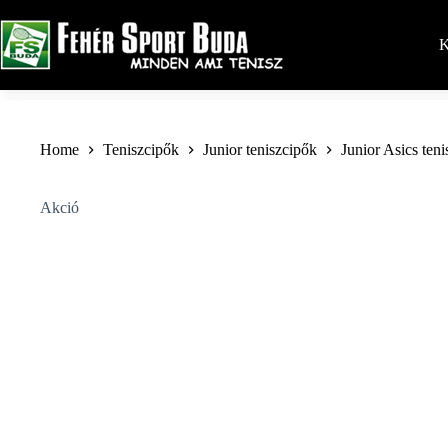
Skip
to
content
K
Home
Teniszcipők
Junior teniszcipők
Junior Asics ten
Akció