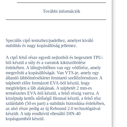
További információk
Speciális cipő teniszhez/padelhez, amelyet kiváló
stabilitás és nagy kopásállóság jellemez.
A cipő felső része egyedi nejlonból és hegesztett TPU-
ból készül a súly és a varratok kiküszöbölése
érdekében. A lábujjvédőben van egy védőrész, amely
megerősíti a kopásállóságát. Van VTS-je, amely egy
állandó lábhőmérsékletet fenntartó szellőzőrendszer. A
talpbetét előre formázott EVA-ból készül, hogy
megfeleljen a láb alakjának. A talpbetét 2 mm-es
természetes EVA-ból készül, a felső részig varrva. A
középtalp kettős sűrűségű filonnal készül, a felső rész
szilárdabb (50-es part) a stabilitás biztosítása érdekében,
az alsó része pedig az új Rebound 2.0 technológiával
készült. A talp rendkívül ellenálló DIN-40
kopásgumiból készül.