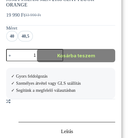
ORANGE
19 990
Ft
33 990
Ft
Original
Current
price
price
Méret
was:
is:
33
19
40
40,5
990 Ft.
990 Ft.
JOMA
Kosárba teszem
T.SLAM
MEN
2108
CLAY
✓ Gyors feldolgozás
FLUOR
ORANGE
✓ Személyes átvétel vagy GLS szállítás
mennyiség
✓ Segítünk a megfelelő választásban
Leírás