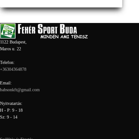
1122 Budapest,
Maros u. 22
Telefon:
+36304364878
Email:
babsonkft@gmail.com
Nyitvatartás:
H - P: 9 - 18
Sz: 9 - 14