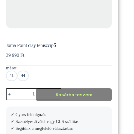
Joma Point clay teniszcipő
39 990
Ft
méret
41
44
Joma
Kosárba teszem
Point
clay
teniszcipő
mennyiség
✓ Gyors feldolgozás
✓ Személyes átvétel vagy GLS szállítás
✓ Segítünk a megfelelő választásban