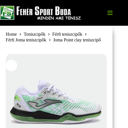
Skip
to
content
Home
Teniszcipők
Férfi teniszcipők
Férfi Joma teniszcipők
Joma Point clay teniszcipő