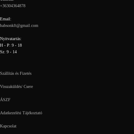
+36304364878
Email:
babsonkft@gmail.com
Nyitvatartás:
H - P: 9 - 18
Sz: 9 - 14
Szállítás és Fizetés
Visszaküldés/ Csere
ÁSZF
Adatkezelési Tájékoztató
Kapcsolat