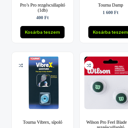
Pro’s Pro rezgéscsillapító
Tourna Damp
(1db)
1 600
Ft
400
Ft
Kosárba teszem
Kosárba tesze
Tourna Vibrex, sípoló
Wilson Pro Feel Blade
rezgéscsillapító