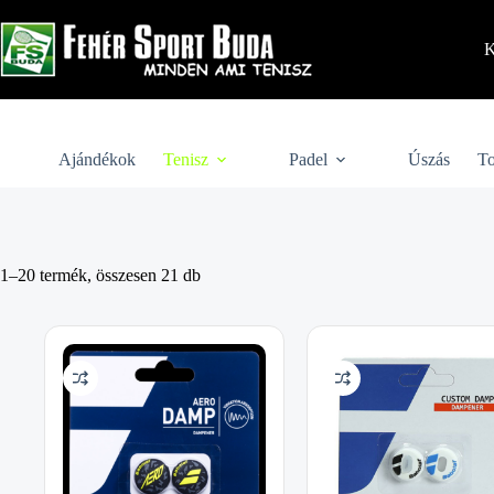
Skip
to
content
K
Ajándékok
Tenisz
Padel
Úszás
To
1–20 termék, összesen 21 db