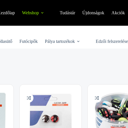
ezdőlap
Webshop
Tudástár
Újdonságok
Akciók
llasütő
Futócipők
Pálya tartozékok
Edzői felszerelés