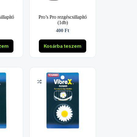
illapító
Pro’s Pro rezgéscsillapító
(1db)
400
Ft
szem
Kosárba teszem