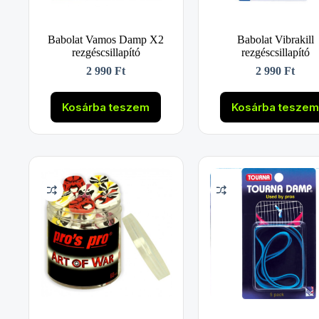
Babolat Vamos Damp X2
Babolat Vibrakill
rezgéscsillapító
rezgéscsillapító
2 990
Ft
2 990
Ft
Kosárba teszem
Kosárba tesze