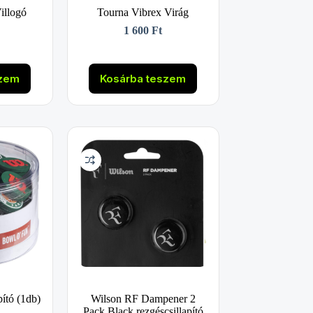
illogó
Tourna Vibrex Virág
1 600
Ft
szem
Kosárba teszem
pító (1db)
Wilson RF Dampener 2
Pack Black rezgéscsillapító