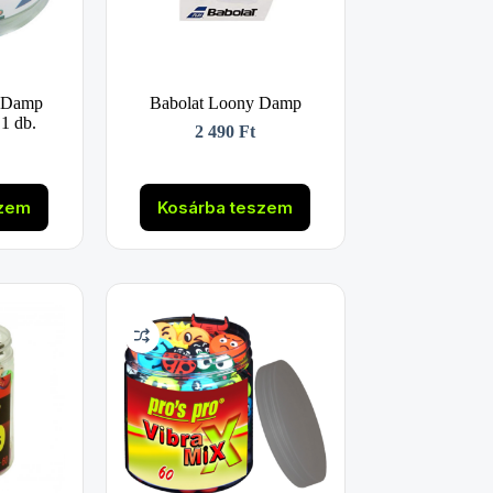
m Damp
Babolat Loony Damp
 1 db.
2 490
Ft
szem
Kosárba teszem