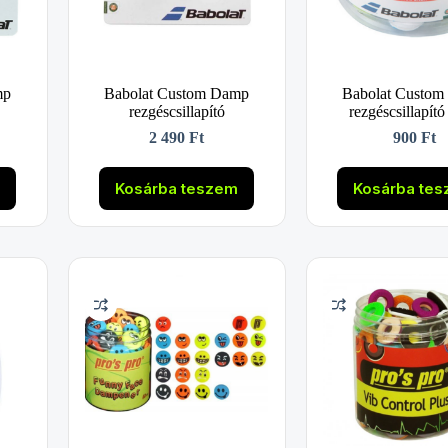
mp
Babolat Custom Damp
Babolat Custo
rezgéscsillapító
rezgéscsillapító
2 490
Ft
900
Ft
m
Kosárba teszem
Kosárba te