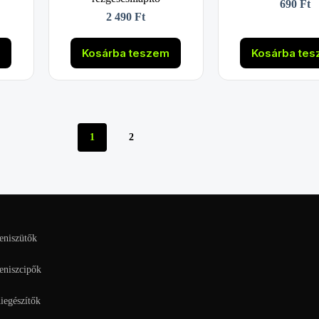
690
Ft
2 490
Ft
m
Kosárba teszem
Kosárba te
1
2
eniszütők
eniszcipők
iegészítők