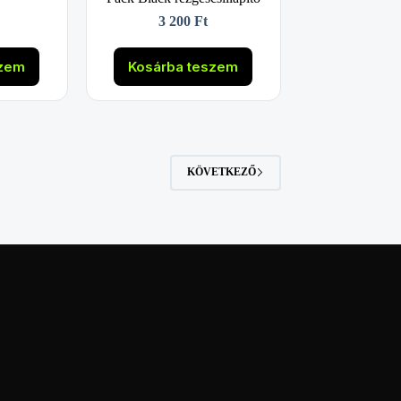
3 200
Ft
szem
Kosárba teszem
KÖVETKEZŐ