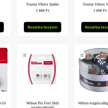
Tourna Vibrex Spider
Tourna Vibrex V
1 600
Ft
1 600
Ft
m
Kosárba teszem
Kosárba te
 v10
Wilson Pro Feel Shift
Wilson rezgéscsilla
rezgéscsillapító