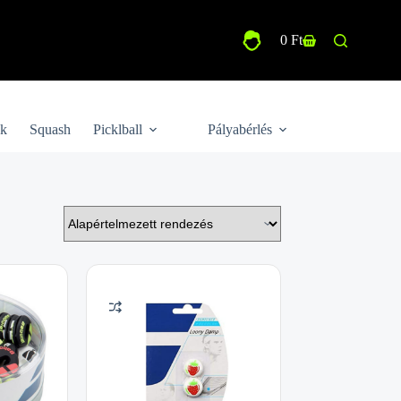
0
Ft
Shopping
cart
ek
Squash
Picklball
Pályabérlés