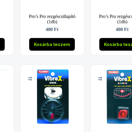
Pro’s Pro rezgéscsillapító
Pro’s Pro rezgéscs
(1db)
(1db)
400
Ft
400
Ft
m
Kosárba teszem
Kosárba te