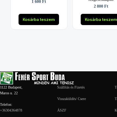
1 600
Ft
2 800
Ft
Kosárba teszem
Kosárba tesze
1122 Budapest,
Szállítás és Fizetés
T
Maros u. 22
Visszaküldés/ Csere
T
Telefon:
+36304364878
ÁSZF
K