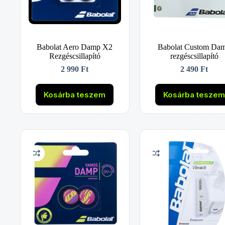
Babolat Aero Damp X2
Babolat Custom Da
Rezgéscsillapító
rezgéscsillapító
2 990
Ft
2 490
Ft
Kosárba teszem
Kosárba tesze