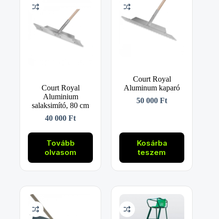
Court Royal
Court Royal
Aluminum kaparó
Aluminium
50 000
Ft
salaksimító, 80 cm
40 000
Ft
Tovább
Kosárba
olvasom
teszem