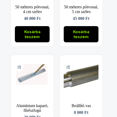
50 méteres pótvonal,
50 méteres pótvonal,
4 cm széles
5 cm széles
40 000
Ft
45 000
Ft
Kosárba
Kosárba
teszem
teszem
Alumínium kaparó,
Beállító vas
fűrészfogú
8 000
Ft