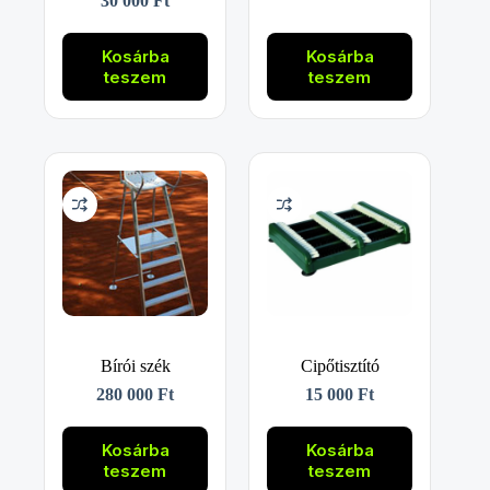
30 000
Ft
Kosárba
Kosárba
teszem
teszem
Bírói szék
Cipőtisztító
280 000
Ft
15 000
Ft
Kosárba
Kosárba
teszem
teszem