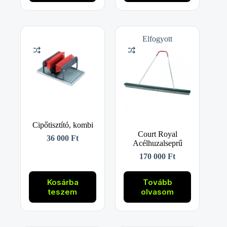
Elfogyott
Cipőtisztító, kombi
Court Royal
36 000
Ft
Acélhuzalseprű
170 000
Ft
Kosárba
Tovább
teszem
olvasom