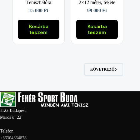
Teniszhálóra
2×12 méter, fekete
15 000
Ft
99 000
Ft
Kosárba
Kosárba
teszem
teszem
KÖVETKEZŐ
1122 Budapest,
Maros u. 22
Telefon:
+36304364878