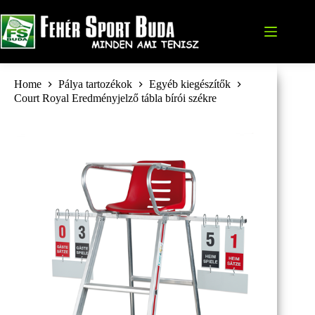
Skip
to
content
Home
Pálya tartozékok
Egyéb kiegészítők
Court Royal Eredményjelző tábla bírói székre