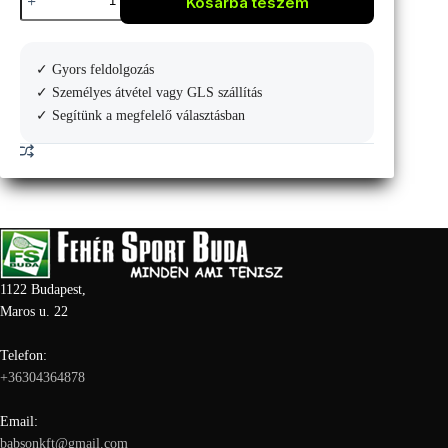
Kosárba teszem
Royal
Eredményjelző
tábla
bírói
✓ Gyors feldolgozás
székre
mennyiség
✓ Személyes átvétel vagy GLS szállítás
✓ Segítünk a megfelelő választásban
1122 Budapest,
Maros u. 22
Telefon:
+36304364878
Email:
babsonkft@gmail.com