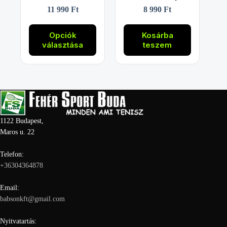
11 990
Ft
8 990
Ft
Ennek
a
Opciók
Kosárba
terméknek
választása
teszem
több
variációja
van.
A
változatok
a
termékoldalon
választhatók
1122 Budapest,
ki
Maros u. 22
Telefon:
+36304364878
Email:
babsonkft@gmail.com
Nyitvatartás: