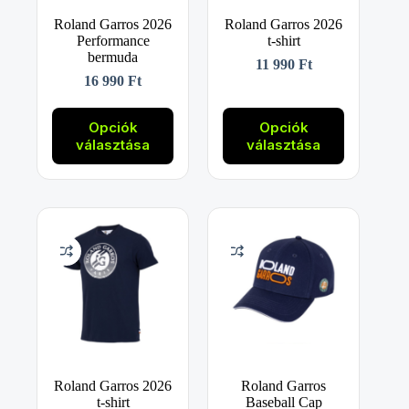
Roland Garros 2026
Roland Garros 2026
Performance
t-shirt
bermuda
11 990
Ft
16 990
Ft
Ennek
Ennek
a
a
Opciók
Opciók
terméknek
terméknek
választása
választása
több
több
variációja
variációja
van.
van.
A
A
változatok
változatok
a
a
termékoldalon
termékoldalon
választhatók
választhatók
ki
ki
Roland Garros 2026
Roland Garros
t-shirt
Baseball Cap