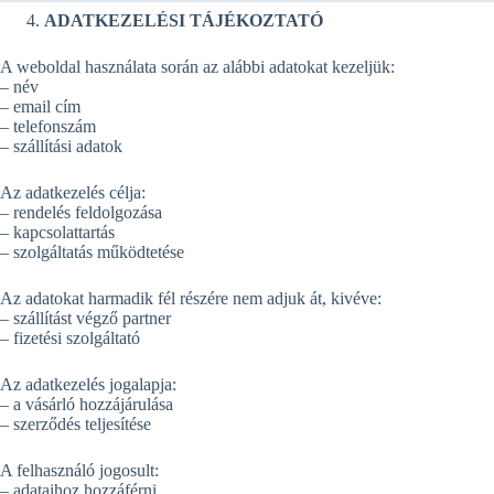
ADATKEZELÉSI TÁJÉKOZTATÓ
A weboldal használata során az alábbi adatokat kezeljük:
– név
– email cím
– telefonszám
– szállítási adatok
Az adatkezelés célja:
– rendelés feldolgozása
– kapcsolattartás
– szolgáltatás működtetése
Az adatokat harmadik fél részére nem adjuk át, kivéve:
– szállítást végző partner
– fizetési szolgáltató
Az adatkezelés jogalapja:
– a vásárló hozzájárulása
– szerződés teljesítése
A felhasználó jogosult:
– adataihoz hozzáférni