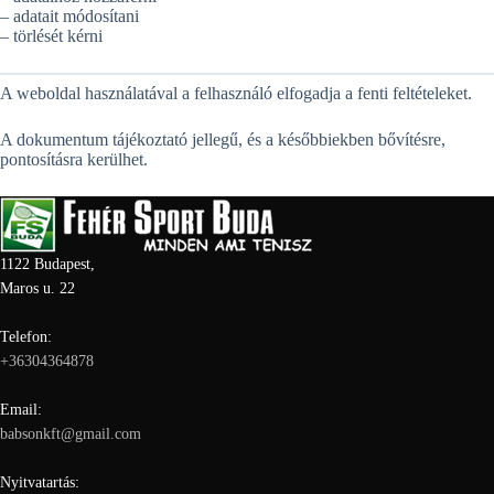
– adatait módosítani
– törlését kérni
A weboldal használatával a felhasználó elfogadja a fenti feltételeket.
A dokumentum tájékoztató jellegű, és a későbbiekben bővítésre,
pontosításra kerülhet.
1122 Budapest,
Maros u. 22
Telefon:
+36304364878
Email:
babsonkft@gmail.com
Nyitvatartás: