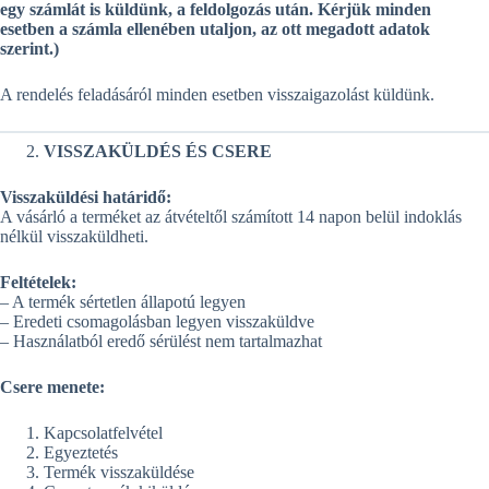
egy számlát is küldünk, a feldolgozás után. Kérjük minden
esetben a számla ellenében utaljon, az ott megadott adatok
szerint.)
A rendelés feladásáról minden esetben visszaigazolást küldünk.
VISSZAKÜLDÉS ÉS CSERE
Visszaküldési határidő:
A vásárló a terméket az átvételtől számított 14 napon belül indoklás
nélkül visszaküldheti.
Feltételek:
– A termék sértetlen állapotú legyen
– Eredeti csomagolásban legyen visszaküldve
– Használatból eredő sérülést nem tartalmazhat
Csere menete:
Kapcsolatfelvétel
Egyeztetés
Termék visszaküldése