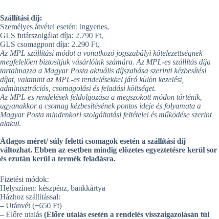
Szállítási díj:
Személyes átvétel esetén: ingyenes,
GLS futárszolgálat díja: 2.790 Ft,
GLS csomagpont díja: 2.290 Ft,
Az MPL szállítási módot a vonatkozó jogszabályi kötelezettségnek
megfelelően biztosítjuk vásárlóink számára. Az MPL-es szállítás díja
tartalmazza a Magyar Posta aktuális díjszabása szerinti kézbesítési
díjat, valamint az MPL-es rendelésekkel járó külön kezelési,
adminisztrációs, csomagolási és feladási költséget.
Az MPL-es rendelések feldolgozása a megszokott módon történik,
ugyanakkor a csomag kézbesítésének pontos ideje és folyamata a
Magyar Posta mindenkori szolgáltatási feltételei és működése szerint
alakul.
Átlagos méret/ súly feletti csomagok esetén a szállítási díj
változhat. Ebben az esetben mindig előzetes egyeztetésre kerül sor
és ezután kerül a termék feladásra.
Fizetési módok:
Helyszínen: készpénz, bankkártya
Házhoz szállítással:
– Utánvét (+650 Ft)
– Előre utalás
(Előre utalás esetén a rendelés visszaigazolásán túl