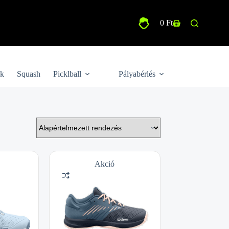
0
Ft
Shopping
cart
ek
Squash
Picklball
Pályabérlés
Akció