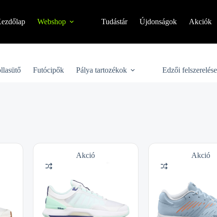
ezdőlap
Webshop
Tudástár
Újdonságok
Akciók
llasütő
Futócipők
Pálya tartozékok
Edzői felszerelés
Akció
Akció