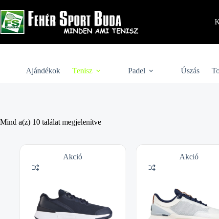
Skip
to
content
K
Ajándékok
Tenisz
Padel
Úszás
To
Mind a(z) 10 találat megjelenítve
Akció
Akció