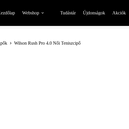
ezdőlap
Webshop
Tudástár
Újdonságok
Akciók
ipők
Wilson Rush Pro 4.0 Női Teniszcipő