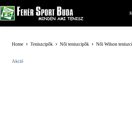
Skip
to
content
K
Home
Teniszcipők
Női teniszcipők
Női Wilson teniszc
Akció