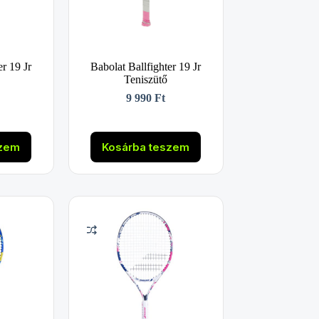
er 19 Jr
Babolat Ballfighter 19 Jr
Teniszütő
9 990
Ft
szem
Kosárba teszem