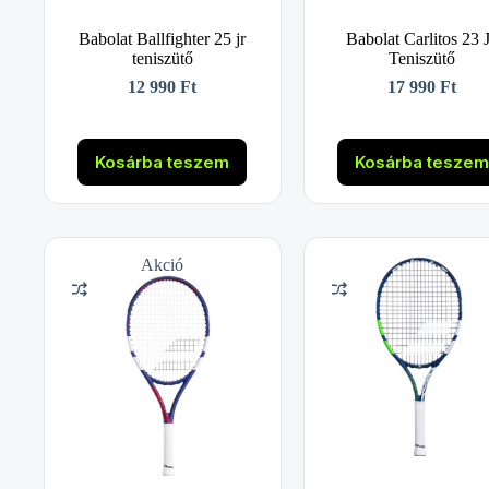
Babolat Ballfighter 25 jr
Babolat Carlitos 23 J
teniszütő
Teniszütő
12 990
Ft
17 990
Ft
Kosárba teszem
Kosárba tesze
Akció