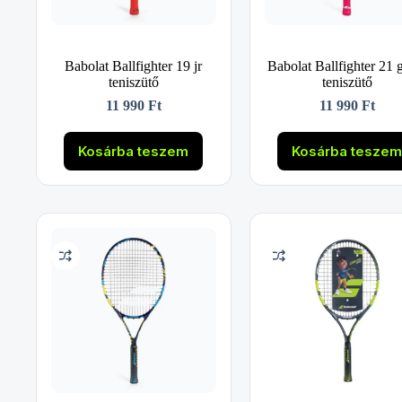
Babolat Ballfighter 19 jr
Babolat Ballfighter 21 gi
teniszütő
teniszütő
11 990
Ft
11 990
Ft
Kosárba teszem
Kosárba tesze