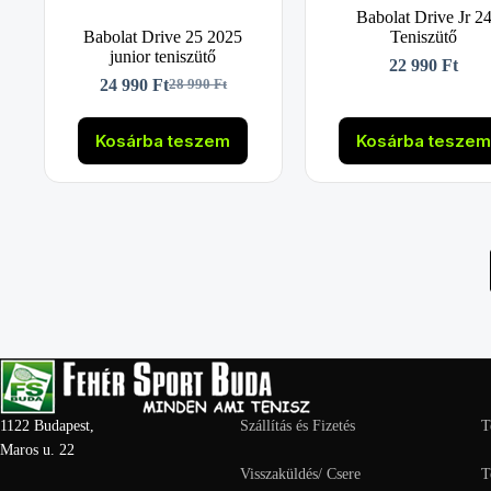
Babolat Drive Jr 2
Babolat Drive 25 2025
Teniszütő
junior teniszütő
22 990
Ft
24 990
Ft
28 990
Ft
Original
Current
price
price
was:
is:
Kosárba teszem
Kosárba tesze
28
24
990 Ft.
990 Ft.
1122 Budapest,
Szállítás és Fizetés
T
Maros u. 22
Visszaküldés/ Csere
T