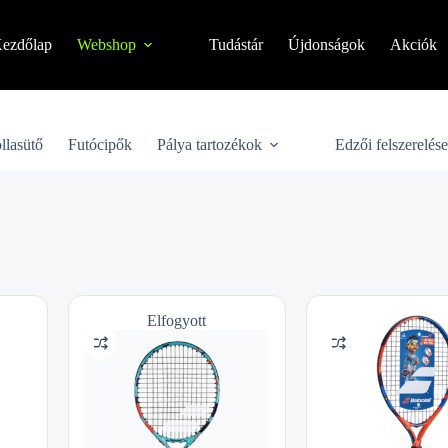
ezdőlap
Webshop
Tudástár
Újdonságok
Akciók
llasütő
Futócipők
Pálya tartozékok
Edzői felszerelés
Elfogyott