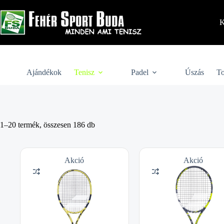
Skip
to
content
K
Ajándékok
Tenisz
Padel
Úszás
To
1–20 termék, összesen 186 db
Akció
Akció