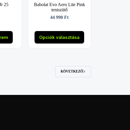
Jr 25
Babolat Evo Aero Lite Pink
teniszütő
44 990
Ft
Ennek
a
szem
Opciók választása
terméknek
több
variációja
van.
A
változatok
KÖVETKEZŐ
a
termékoldalon
választhatók
ki