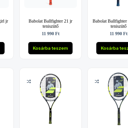
rl jr
Babolat Ballfighter 21 jr
Babolat Ballfighter
teniszütő
teniszütő
11 990
Ft
11 990
Ft
m
Kosárba teszem
Kosárba te