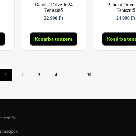
4
Babolat Drive Jr 24
Babolat Drive 
Teniszütő
Teniszütő
22 990
Ft
24 990
Ft
m
Kosárba teszem
Kosárba te
1
2
3
4
…
10
eniszütők
eniszcipők