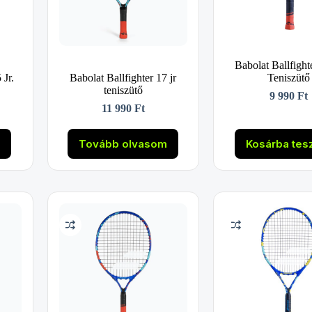
Babolat Ballfight
 Jr.
Babolat Ballfighter 17 jr
Teniszütő
teniszütő
9 990
Ft
11 990
Ft
m
Tovább olvasom
Kosárba te