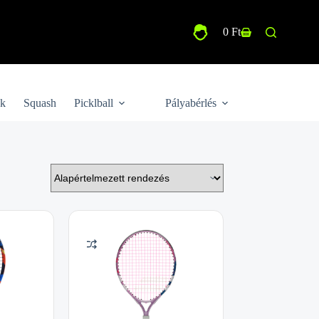
0
Ft
Shopping
cart
ek
Squash
Picklball
Pályabérlés