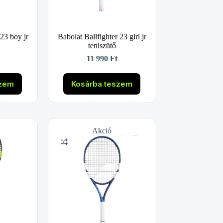
 23 boy jr
Babolat Ballfighter 23 girl jr
teniszütő
11 990
Ft
szem
Kosárba teszem
Akció