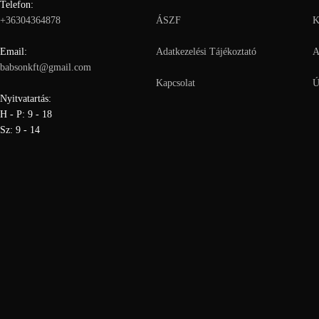
Telefon:
+36304364878
ÁSZF
K
Email:
Adatkezelési Tájékoztató
A
babsonkft@gmail.com
Kapcsolat
Ú
Nyitvatartás:
H - P: 9 - 18
Sz: 9 - 14