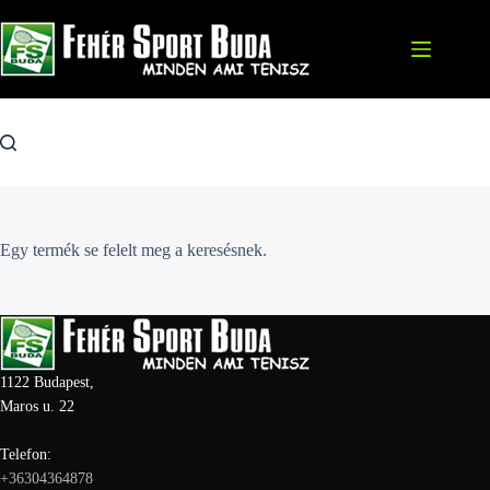
Skip
to
content
Egy termék se felelt meg a keresésnek.
1122 Budapest,
Maros u. 22
Telefon:
+36304364878