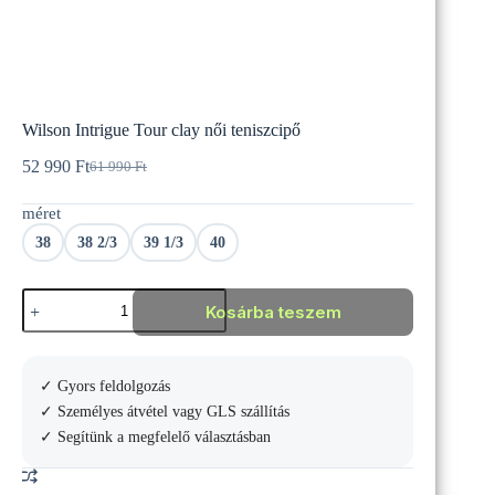
Wilson Intrigue Tour clay női teniszcipő
52 990
Ft
61 990
Ft
Original
Current
price
price
méret
was:
is:
61
52
38
38 2/3
39 1/3
40
990 Ft.
990 Ft.
Wilson
Kosárba teszem
Intrigue
Tour
clay
női
✓ Gyors feldolgozás
teniszcipő
mennyiség
✓ Személyes átvétel vagy GLS szállítás
✓ Segítünk a megfelelő választásban