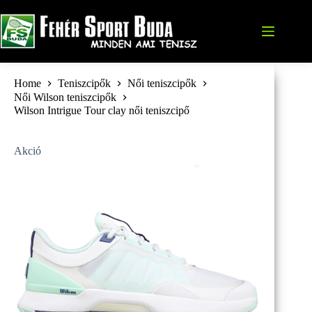
Skip
to
content
Home
Teniszcipők
Női teniszcipők
Női Wilson teniszcipők
Wilson Intrigue Tour clay női teniszcipő
Akció