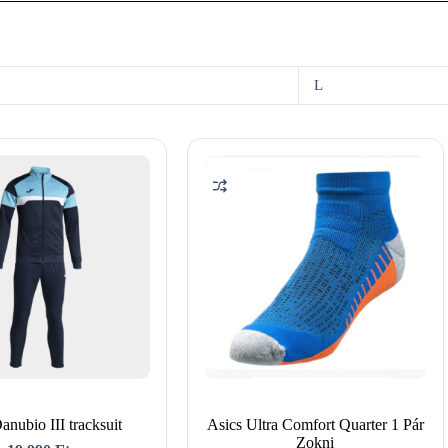
L
nubio III tracksuit
Asics Ultra Comfort Quarter 1 Pár
Zokni