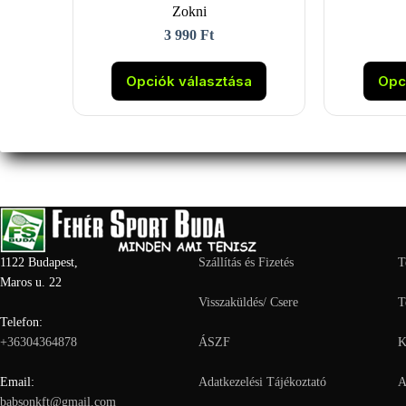
Zokni
3 990
Ft
Ennek
a
Opciók választása
Opc
terméknek
több
variációja
van.
A
változatok
a
termékoldalon
választhatók
ki
1122 Budapest,
Szállítás és Fizetés
T
Maros u. 22
Visszaküldés/ Csere
T
Telefon:
+36304364878
ÁSZF
K
Email:
Adatkezelési Tájékoztató
A
babsonkft@gmail.com