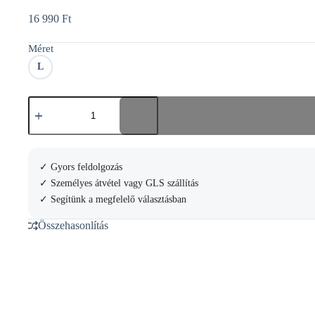
16 990
Ft
Méret
L
Roland
Garros
2026
Performance
bermuda
mennyiség
✓ Gyors feldolgozás
✓ Személyes átvétel vagy GLS szállítás
✓ Segítünk a megfelelő választásban
Összehasonlítás