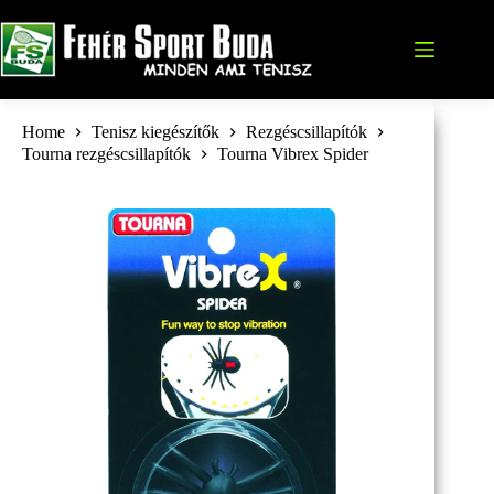
Skip
to
content
Home
Tenisz kiegészítők
Rezgéscsillapítók
Tourna rezgéscsillapítók
Tourna Vibrex Spider