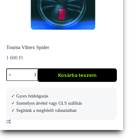
Tourna Vibrex Spider
1 600
Ft
Tourna
Kosárba teszem
Vibrex
Spider
mennyiség
✓ Gyors feldolgozás
✓ Személyes átvétel vagy GLS szállítás
✓ Segítünk a megfelelő választásban