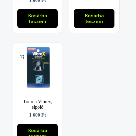
1 600
Ft
Kosárba
Kosárba
teszem
teszem
Tourna Vibrex,
sípoló
1 600
Ft
Kosárba