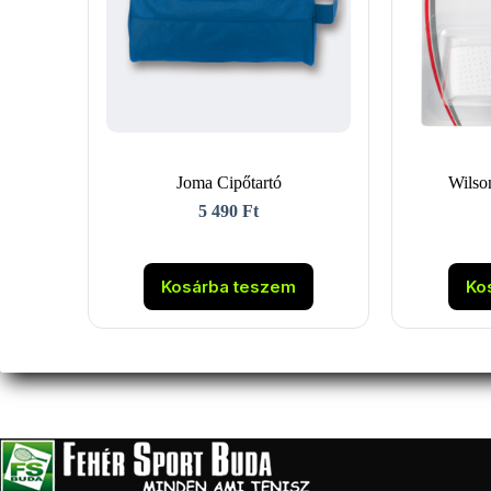
Joma Cipőtartó
Wilso
5 490
Ft
Kosárba teszem
Ko