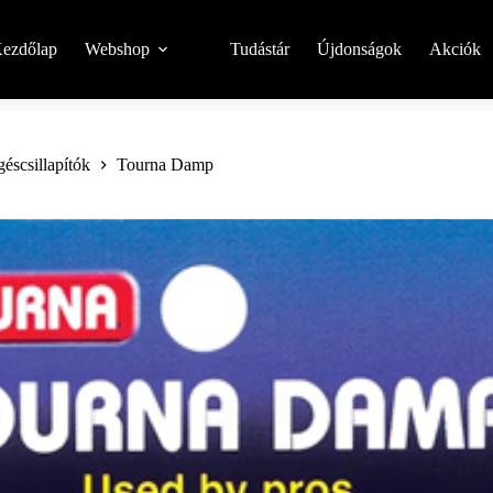
ezdőlap
Webshop
Tudástár
Újdonságok
Akciók
éscsillapítók
Tourna Damp