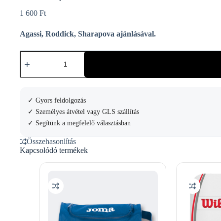
1 600
Ft
Agassi, Roddick, Sharapova ajánlásával.
Tourna
Damp
mennyiség
✓ Gyors feldolgozás
✓ Személyes átvétel vagy GLS szállítás
✓ Segítünk a megfelelő választásban
Összehasonlítás
Kapcsolódó termékek