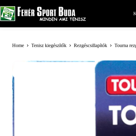
Skip
to
content
K
Home
Tenisz kiegészítők
Rezgéscsillapítók
Tourna rezg