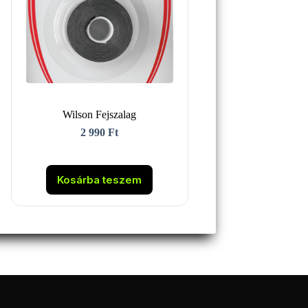
Wilson Fejszalag
2 990
Ft
Kosárba teszem