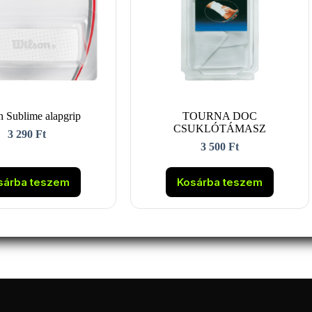
n Sublime alapgrip
TOURNA DOC
CSUKLÓTÁMASZ
3 290
Ft
3 500
Ft
sárba teszem
Kosárba teszem