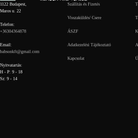
1122 Budapest,
Szállítás és Fizetés
T
Maros u. 22
Visszaküldés/ Csere
T
Telefon:
+36304364878
ÁSZF
K
Email:
Adatkezelési Tájékoztató
A
babsonkft@gmail.com
Kapcsolat
Ú
Nyitvatartás:
H - P: 9 - 18
Sz: 9 - 14