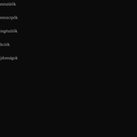
eniszütők
eniszcipők
iegészítők
kciók
jdonságok