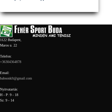
1122 Budapest,
Maros u. 22
Telefon:
+36304364878
Email:
babsonkft@gmail.com
Nyitvatartás:
H - P: 9 - 18
Sz: 9 - 14