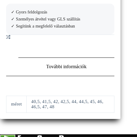
3
teniszcipő
✓ Gyors feldolgozás
mennyiség
✓ Személyes átvétel vagy GLS szállítás
✓ Segítünk a megfelelő választásban
További információk
40,5, 41,5, 42, 42,5, 44, 44,5, 45, 46,
méret
46,5, 47, 48