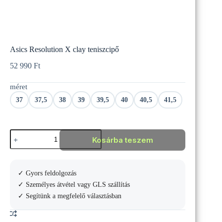
Asics Resolution X clay teniszcipő
52 990
Ft
méret
37
37,5
38
39
39,5
40
40,5
41,5
Asics
Kosárba teszem
Resolution
X
clay
teniszcipő
✓ Gyors feldolgozás
mennyiség
✓ Személyes átvétel vagy GLS szállítás
✓ Segítünk a megfelelő választásban