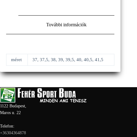
További információk
méret
37, 37,5, 38, 39, 39,5, 40, 40,5, 41,5
1122 Budapest,
Maros u. 22
Telefon:
+36304364878