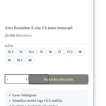
Asics Resolution X clay GS junior teniszcipő
29 990
Ft
35 990
Ft
Original
Current
price
price
méret
was:
is:
35
29
32,5
33
33,5
35
36
37
37,5
38
990 Ft.
990 Ft.
39
39,5
40
Asics
Kosárba teszem
Resolution
X
clay
GS
✓ Gyors feldolgozás
junior
teniszcipő
✓ Személyes átvétel vagy GLS szállítás
mennyiség