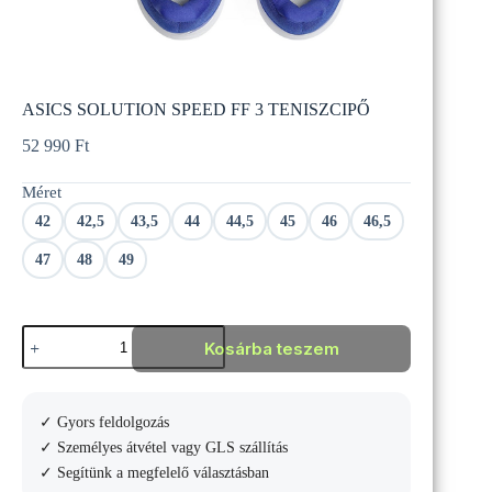
ASICS SOLUTION SPEED FF 3 TENISZCIPŐ
52 990
Ft
Méret
42
42,5
43,5
44
44,5
45
46
46,5
47
48
49
ASICS
Kosárba teszem
SOLUTION
SPEED
FF
3
✓ Gyors feldolgozás
TENISZCIPŐ
mennyiség
✓ Személyes átvétel vagy GLS szállítás
✓ Segítünk a megfelelő választásban