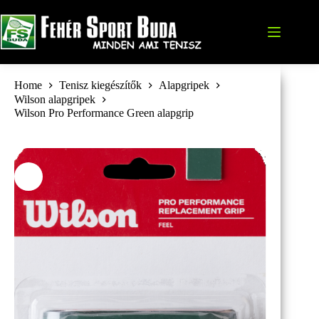
Skip
to
content
Home
Tenisz kiegészítők
Alapgripek
Wilson alapgripek
Wilson Pro Performance Green alapgrip