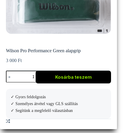
Wilson Pro Performance Green alapgrip
3 000
Ft
Wilson
Kosárba teszem
Pro
Performance
Green
alapgrip
✓ Gyors feldolgozás
mennyiség
✓ Személyes átvétel vagy GLS szállítás
✓ Segítünk a megfelelő választásban