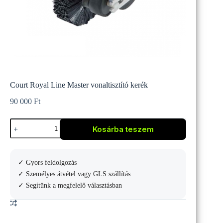
Court Royal Line Master vonaltisztító kerék
90 000
Ft
Court
Kosárba teszem
Royal
Line
Master
vonaltisztító
✓ Gyors feldolgozás
kerék
mennyiség
✓ Személyes átvétel vagy GLS szállítás
✓ Segítünk a megfelelő választásban