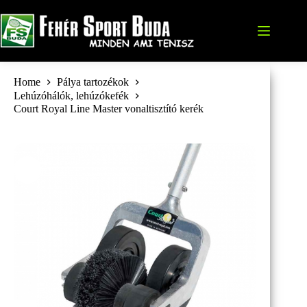
Skip
to
content
Home
Pálya tartozékok
Lehúzóhálók, lehúzókefék
Court Royal Line Master vonaltisztító kerék