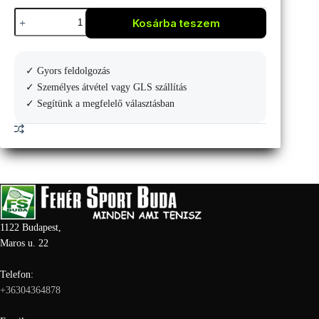
Head
Kosárba teszem
Tour
Racquet
Bag
L
✓ Gyors feldolgozás
mennyiség
✓ Személyes átvétel vagy GLS szállítás
✓ Segítünk a megfelelő választásban
1122 Budapest,
Maros u. 22
Telefon:
+36304364878