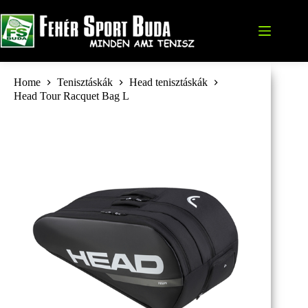
Skip
to
content
Home
Tenisztáskák
Head tenisztáskák
Head Tour Racquet Bag L