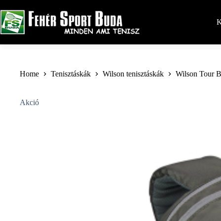
Skip
to
content
K
Home
Tenisztáskák
Wilson tenisztáskák
Wilson Tour 
Akció