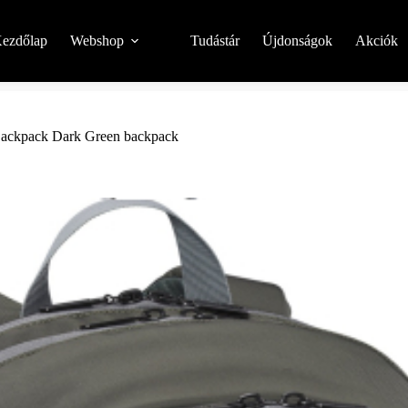
ezdőlap
Webshop
Tudástár
Újdonságok
Akciók
Backpack Dark Green backpack