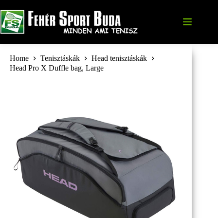
Skip
to
content
Home
Tenisztáskák
Head tenisztáskák
Head Pro X Duffle bag, Large