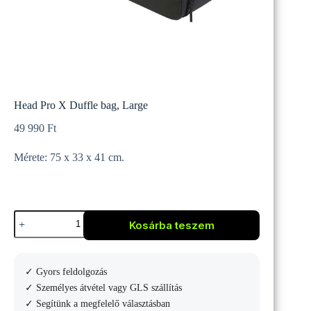
Head Pro X Duffle bag, Large
49 990
Ft
Mérete: 75 x 33 x 41 cm.
Head
Kosárba teszem
Pro
X
Duffle
bag,
✓ Gyors feldolgozás
Large
mennyiség
✓ Személyes átvétel vagy GLS szállítás
✓ Segítünk a megfelelő választásban