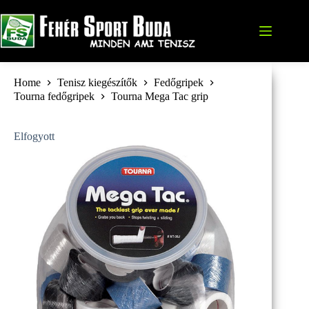
Skip
to
content
Home
Tenisz kiegészítők
Fedőgripek
Tourna fedőgripek
Tourna Mega Tac grip
Elfogyott