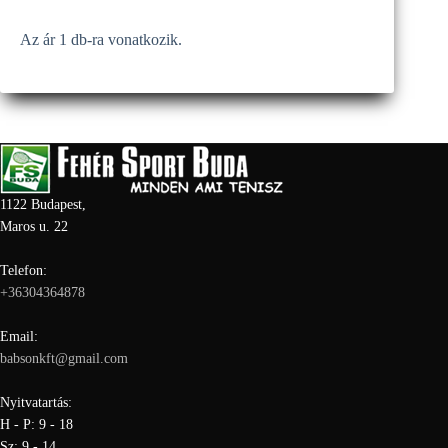
Az ár 1 db-ra vonatkozik.
1122 Budapest,
Maros u. 22
Telefon:
+36304364878
Email:
babsonkft@gmail.com
Nyitvatartás:
H - P: 9 - 18
Sz: 9 - 14