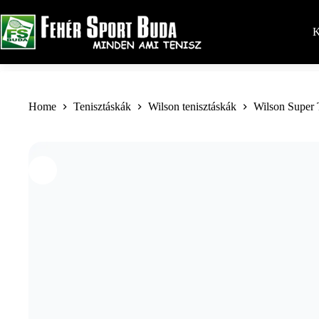
Skip
to
content
K
Home
Tenisztáskák
Wilson tenisztáskák
Wilson Super 