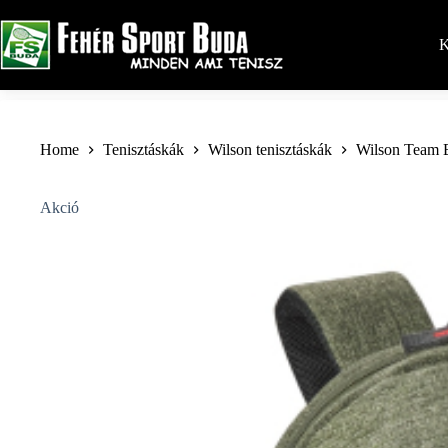
Skip
to
content
K
Home
Tenisztáskák
Wilson tenisztáskák
Wilson Team 
Akció