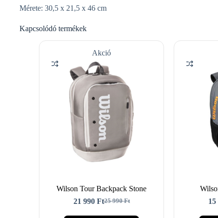
Mérete: 30,5 x 21,5 x 46 cm
Kapcsolódó termékek
Akció
Wilson Tour Backpack Stone
Wils
21 990
Ft
15
25 990
Ft
Original
Current
price
price