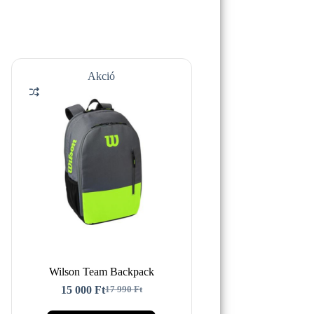
Akció
Wilson Team Backpack
15 000
Ft
17 990
Ft
Original
Current
price
price