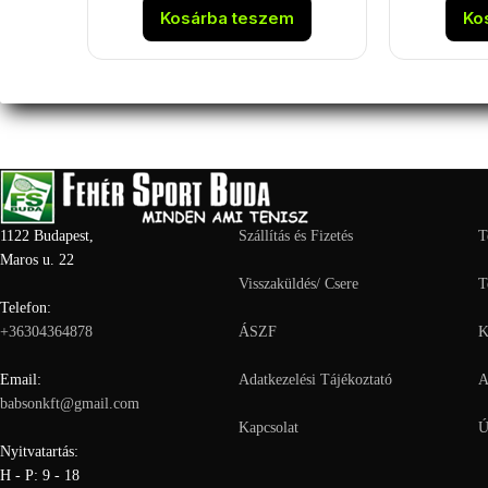
was:
is:
Kosárba teszem
Ko
25
21
990 Ft.
990 Ft.
1122 Budapest,
Szállítás és Fizetés
T
Maros u. 22
Visszaküldés/ Csere
T
Telefon:
+36304364878
ÁSZF
K
Email:
Adatkezelési Tájékoztató
A
babsonkft@gmail.com
Kapcsolat
Ú
Nyitvatartás:
H - P: 9 - 18