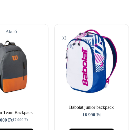
Akció
Babolat junior backpack
on Team Backpack
16 990
Ft
 000
Ft
17 990
Ft
Original
Current
price
price