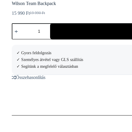
Wilson Team Backpack
15 990
Ft
19 990
Ft
Original
Current
price
price
Wilson
was:
is:
Team
19
15
Backpack
990 Ft.
990 Ft.
mennyiség
✓ Gyors feldolgozás
✓ Személyes átvétel vagy GLS szállítás
✓ Segítünk a megfelelő választásban
Összehasonlítás