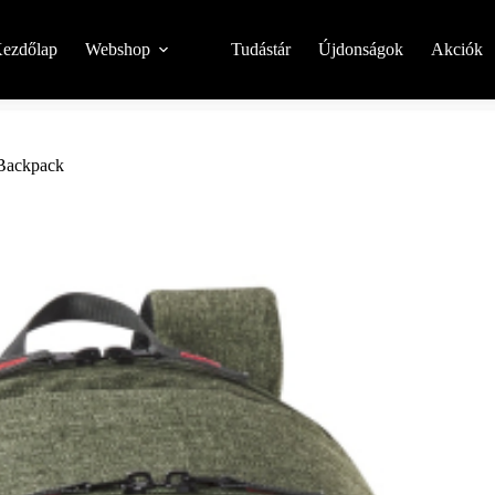
ezdőlap
Webshop
Tudástár
Újdonságok
Akciók
Backpack